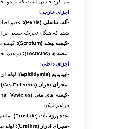
عملکرد جنسی است که به دو بخ
اجزای خارجی:
-آلت تناسلی (Penis):
شده که هنگام تحریک جنسی پر ا
-کیسه بیضه (Scrotum):
کیسه پوس
-بیضه ها (Testicles):
دو غده تخم
اجزای داخلی:
-اپیدیدیم (Epididymis):
لوله ای 
-مجرای دفران (Vas Deferens):
-کیسه های منی (Seminal Vesicles):
فراهم میکند.
-غده پروستات (Prostate):
مایعی 
-مجرای ادرار (Urethra):
لوله نه