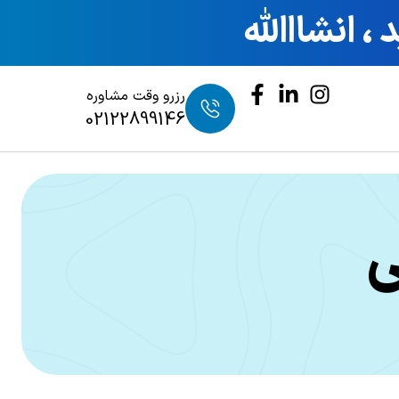
 انشااالله
رزرو وقت مشاوره
02122899146
ی