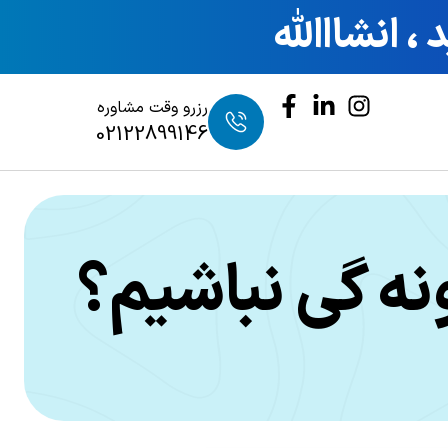
 انشااالله
رزرو وقت مشاوره
02122899146
ه گی نباشیم؟