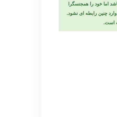
د اما خود را همجنسگرا
رد چنین رابطه ‌ای نشود.
ت است.