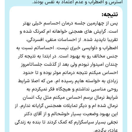
استرس و اضطراب و عدم اعتماد به نفس بودند.
نتیجه:
پس از چهارمین جلسه درمان احساسم خیلی بهتر
است.
گرایش های همجنی خواهانه ام کمرنگ شده و
تقریبا ناپدید شده
. از احساسات منفی، افسردگی،
اضطراب و دلواپسی خبری نیست.
احساساتم نسبت به
جنس مخالف رو به بهبود است
.
در ابتدا به نتیجه کار
چندان امیدوار نبودم ولی بعد از گذشت جلساتامروز
احساس میکنم نتیجه درمانم موثر بوده و تا حدود
زیادی به خواسته هایم رسیده ام
.
من که اصلا شرایط
روحی مناسبی نداشتم و هیچگاه فکر نمیکردم به
شرایط نرمال برسم احساس میکنم مثل یک انسان
نرمال شده ام و دیگر تمایلات همجنس گرایانه ندارم
.
از
این بهبود وضعیت بسیار خوشحالم و از آقای دکتر
نجفی بسیار سپاسگزارم که کمک کردند تا بنده به زندگی
عادی برگردم
.