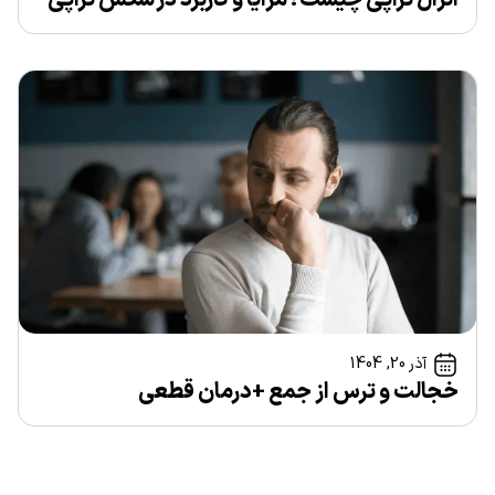
انزال‌ تراپی چیست؟مزایا و کاربرد در سکس‌ تراپی
آذر 20, 1404
خجالت و ترس از جمع +درمان قطعی