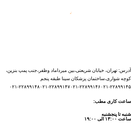
دارای دکترای تخصصی روانشناسی از هندوستان که مقاطع تحصیلی
خود در زمینه روانشناسی بالینی از شهید چمران اهواز و ارشد بالینی و
دکترا را درکشور هند اخذ نموده اند. تخصص اصلی ایشان درمان
درمان همجنسگرایی
اختلالات جنسی از جمله
است.
آدرس: تهران، خیابان شریعتی،بین میرداماد وظفر،جنب پمپ بنزین،
کوچه شواری،ساختمان پزشکان سینا طبقه پنجم
۰۲۱-۲۲۸۹۹۱۴۸
۰۲۱-۲۲۸۹۹۱۴۷
۰۲۱-۲۲۸۹۹۱۴۶
۰۲۱-۲۲۸۹۹۱۴۵
ساعت کاری مطب:
شنبه تا پنجشنبه
ساعت ۱۳:۰۰ الی ۱۹:۰۰