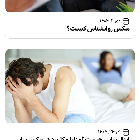
دی 2, 1404
سکس روانشناس کیست؟
آذر 24, 1404