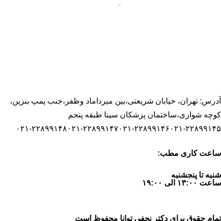
دارای دکترای تخصصی روانشناسی از هندوستان که مقاطع تحصیلی
خود در زمینه روانشناسی بالینی از شهید چمران اهواز و ارشد بالینی و
دکترا را درکشور هند اخذ نموده اند. تخصص اصلی ایشان درمان
درمان همجنسگرایی
اختلالات جنسی از جمله
است.
آدرس: تهران، خیابان شریعتی،بین میرداماد وظفر،جنب پمپ بنزین،
کوچه شواری،ساختمان پزشکان سینا طبقه پنجم
۰۲۱-۲۲۸۹۹۱۴۸
۰۲۱-۲۲۸۹۹۱۴۷
۰۲۱-۲۲۸۹۹۱۴۶
۰۲۱-۲۲۸۹۹۱۴۵
ساعت کاری مطب:
شنبه تا پنجشنبه
ساعت ۱۳:۰۰ الی ۱۹:۰۰
تمام حقوق برای دکتر نجفی توانا محفوظ است